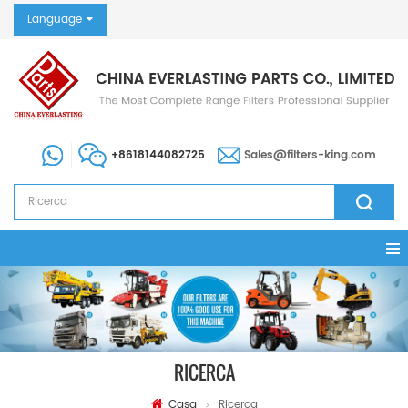
Language
+8618144082725
Sales@filters-king.com
RICERCA
Casa
Ricerca