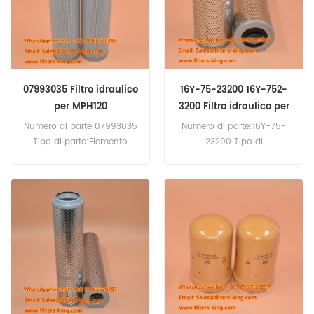
07993035 Filtro idraulico
16Y-75-23200 16Y-752-
per MPH120
3200 Filtro idraulico per
SD16
Numero di parte:07993035
Numero di parte:16Y-75-
Tipo di parte:Elemento
23200 Tipo di
filtrante idraulico
parte:elemento del filtro
Marca:Ricambio Bomag
dell'olio idraulico
Quantità minima
Marca:ricambio Shantui
d'ordine:60 pezzi
Quantità minima
Compatibilità:Bomag
d'ordine:60 pezzi
MPH120 MPH122 MPH125
Compatibilità:Shantui SD16
RS460 RS500 RS650.
SD22 SD32 SD32 TY220
TY230 TY320.