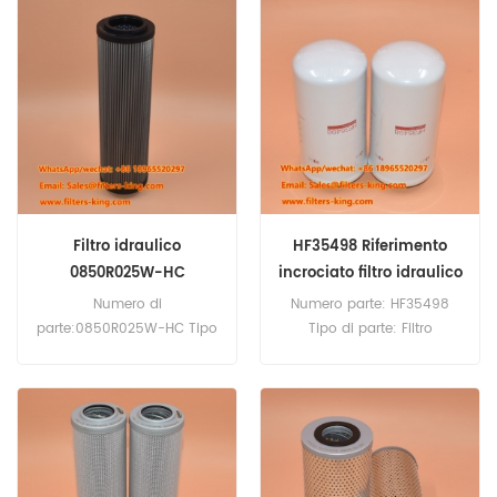
minima d'ordine:60pcs
Filtro idraulico
HF35498 Riferimento
0850R025W-HC
incrociato filtro idraulico
0850R025WHC
Numero di
Numero parte: HF35498
parte:0850R025W-HC Tipo
Tipo di parte: Filtro
di parte:Filtro idraulico
idraulico, spin-on Ricambio
Marca:Ricambio Hydac
Fleetguard Q.tà minima
Quantità minima
ordine: 60 pezzi
d'ordine:60pz