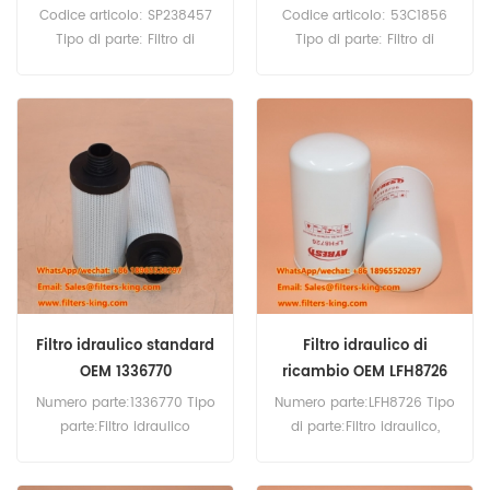
Codice articolo: SP238457
Codice articolo: 53C1856
Tipo di parte: Filtro di
Tipo di parte: Filtro di
aspirazione del cambio
scarico idraulico Marca:
Quantità minima d'ordine:
Liugong Replacement
60 pezzi
Quantità minima d'ordine:
60 pezzi Compatibilità:
Apparecchiature Liugong.
Filtro idraulico standard
Filtro idraulico di
OEM 1336770
ricambio OEM LFH8726
Numero parte:1336770 Tipo
Numero parte:LFH8726 Tipo
parte:Filtro idraulico
di parte:Filtro idraulico,
Marchio:Hydac
spin-on Marca:Luberfiner
Replacement MOQ:60pcs
Replacement Quantità