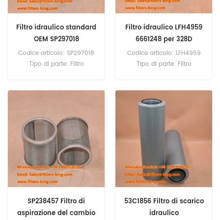
Filtro idraulico standard
Filtro idraulico LFH4959
OEM SP297018
6661248 per 328D
Codice articolo: SP297018
Codice articolo: LFH4959
Tipo di parte: Filtro
Tipo di parte: Filtro
idraulico Marca: Liugong
idraulico a cartuccia
Replacement Quantità
Marca: Luberfiner
minima d'ordine: 60 pezzi
Replacement Quantità
minima d'ordine: 60 pezzi
Compatibilità: Bobcat 220
225 325 325D 328 328D
328G 329 331 331D 331E
763H 773G 873G A220
A300 E17 S100 S130 S160
S205 T190 T200 T2250
T320 V417.
SP238457 Filtro di
53C1856 Filtro di scarico
aspirazione del cambio
idraulico