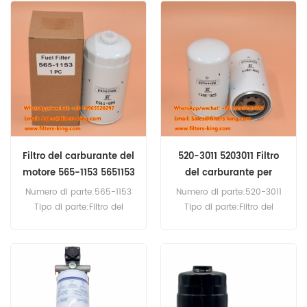
Quantità minima
Quantità minima
d'ordine:60 pezzi
d'ordine:60 pezzi
Compatibilità:Scania G530
G94 K114 K124 P114 P124 P94
R114 R124 R144 R94 T124
T144 T94.
Filtro del carburante del
520-3011 5203011 Filtro
motore 565-1153 5651153
del carburante per
macchinari pesanti
Numero di parte:565-1153
Numero di parte:520-3011
Tipo di parte:Filtro del
Tipo di parte:Filtro del
carburante
carburante
Marca:Caterpillar
Marca:Caterpillar di
Sostitutivo Quantità
ricambio Quantità minima
minima d'ordine:60 pezzi
d'ordine:60 pezzi