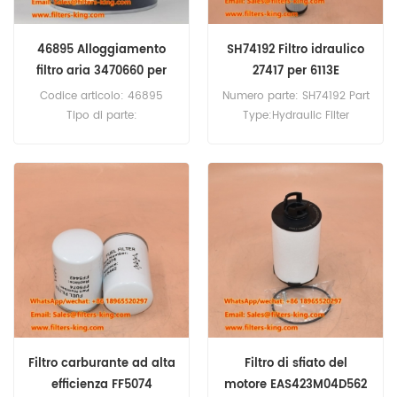
46895 Alloggiamento
SH74192 Filtro idraulico
filtro aria 3470660 per
27417 per 6113E
gru 777T
Codice articolo: 46895
Numero parte: SH74192 Part
Tipo di parte:
Type:Hydraulic Filter
Alloggiamento filtro aria
Brand:Hifi Replacement
Marca: Wix Replacement
MOQ:60pcs SH74192
Quantità minima d'ordine:
Hydraulic Filter Cross
20 pezzi 46895
Reference 27417 Use For
Alloggiamento filtro aria
Sennebogen 2200 3300
Riferimento incrociato
5500 608 6113E 613DM 613E
3470660 Da utilizzare per
630D 630M 633E.
Mamitowoc 2250 777 777T
999.
Filtro carburante ad alta
Filtro di sfiato del
efficienza FF5074
motore EAS423M04D562