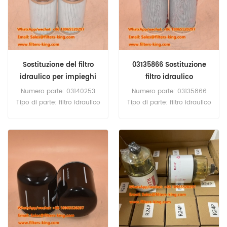
Sostituzione del filtro
03135866 Sostituzione
idraulico per impieghi
filtro idraulico
gravosi 03140253
Numero parte: 03140253
Numero parte: 03135866
Tipo di parte: filtro idraulico
Tipo di parte: filtro idraulico
Marca: Manitowoc
Marca: Manitowoc
Replacement Quantità
Replacement Quantità
minima: 60 pezzi 03140253
minima: 60 pezzi 03135866
Filtro idraulico equivalente
Filtro idraulicoEquivalente a
a P764665 SH 75160 per
SH 75160 per gru
gru Manitowoc.
Manitowoc.