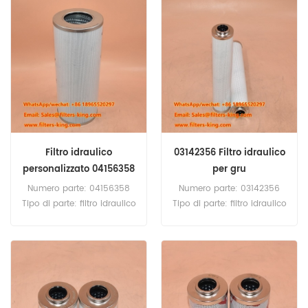
minima: 20 pezzi AF55015
Quantità minima: 60 pezzi
Filtro aria Riferimento
04180966 Filtro carburante
incrociato 90019453
equivalente a KN 70416 per
Utilizzare per Grove RT530E-
gru Manitowoc.
2-4 RT540E-4 RT600E4
RT650E4 RT700E4.
Filtro idraulico
03142356 Filtro idraulico
personalizzato 04156358
per gru
4156358
Numero parte: 04156358
Numero parte: 03142356
Tipo di parte: filtro idraulico
Tipo di parte: filtro idraulico
Marca: Manitowoc
Marca: Manitowoc
Replacement Quantità
Replacement Quantità
minima: 60 pezzi
minima: 60 pezzi