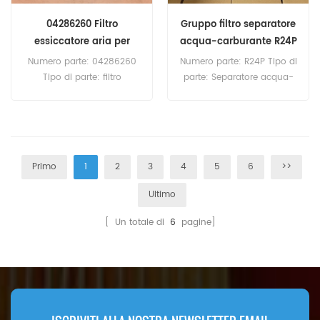
04286260 Filtro
Gruppo filtro separatore
essiccatore aria per
acqua-carburante R24P
GMK2035E
Numero parte: 04286260
Numero parte: R24P Tipo di
Tipo di parte: filtro
parte: Separatore acqua-
essiccatore d'aria Marca:
carburante Marca: Racor
Grove Replacement
Replacement Quantità
Quantità minima: 60 pezzi
minima: 60 pezzi
04286260 Riferimento
incrociato filtro essiccatore
Primo
1
2
3
4
5
6
>>
aria TB1374T ST1374
Utilizzare per Grove
Ultimo
GMK2035E GMK2035
V2/V3/V4/V5/V6
[ Un totale di
6
pagine]
GMK3050V0/V1 GMK3055
GMK4100L-1.