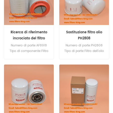
Ricerca di riferimento
Sostituzione filtro olio
incrociato del filtro
PH2808
dell'aria AF8918
Numero di parte:AF8918
Numero di parte:PH2808
Tipo di componente:Filtro
Tipo di parte:Filtro dell'olio
dell'aria Marca:Sostituzione
avvitabile Marca:Luberfiner
Luberfiner Quantità minima
sostitutivo Quantità minima
d'ordine:20 pezzi
d'ordine:60 pezzi