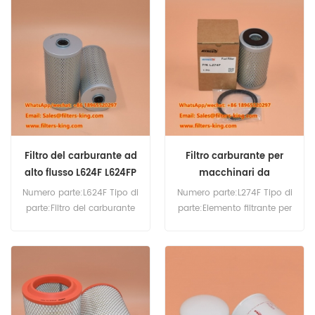
d'ordine:20 pezzi
Luberfiner Quantità minima
d'ordine:60 pezzi
Filtro del carburante ad
Filtro carburante per
alto flusso L624F L624FP
macchinari da
costruzione L274F L274F1
Numero parte:L624F Tipo di
Numero parte:L274F Tipo di
parte:Filtro del carburante
parte:Elemento filtrante per
Marca:Ricambio Luberfiner
carburante diesel
MOQ:60 pezzi
Marca:Ricambio Luberfiner
Quantità minima
d'ordine:60 pezzi