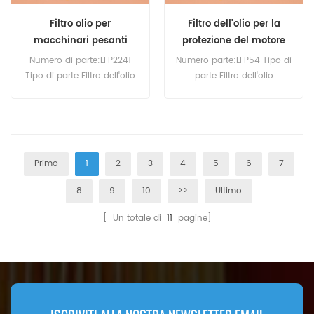
Filtro olio per
Filtro dell'olio per la
macchinari pesanti
protezione del motore
LFP2241
LFP54
Numero di parte:LFP2241
Numero parte:LFP54 Tipo di
Tipo di parte:Filtro dell'olio
parte:Filtro dell'olio
Marca:Sostituzione
avvitabile
Luberfiner Quantità minima
Marca:Sostituzione
d'ordine:60 pezzi
Luberfiner Quantità minima
d'ordine:60 pezzi
Primo
1
2
3
4
5
6
7
8
9
10
>>
Ultimo
[ Un totale di
11
pagine]