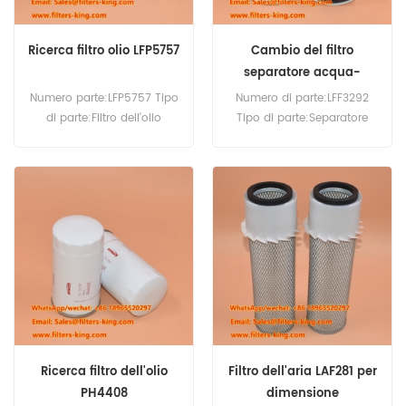
Ricerca filtro olio LFP5757
Cambio del filtro
separatore acqua-
carburante LFF3292
Numero parte:LFP5757 Tipo
Numero di parte:LFF3292
di parte:Filtro dell'olio
Tipo di parte:Separatore
Marca:Sostituzione
acqua-carburante
Luberfiner Quantità minima
Marca:Sostituzione
d'ordine:60 pezzi
Luberfiner Quantità minima
d'ordine:60 pezzi
Ricerca filtro dell'olio
Filtro dell'aria LAF281 per
PH4408
dimensione