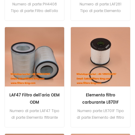
Numero di parte:PH4408
Numero di parte:LAF281
Tipo di parte:Filtro dell'olio
Tipo di parte:Elemento
Marca:Luberfiner sostitutivo
filtrante dell'aria
Quantità minima
Marca:Sostituzione
d'ordine:60 pezzi
Luberfiner Quantità minima
d'ordine:20 pezzi
LAF47 Filtro dell'aria OEM
Elemento filtro
ODM
carburante L8701F
L8701F-1
Numero di parte:LAF47 Tipo
Numero parte:L8701F Tipo
di parte:Elemento filtrante
di parte:Elemento del filtro
dell'aria Marca:Sostituzione
del carburante
Luberfiner Quantità minima
Marca:Sostituzione