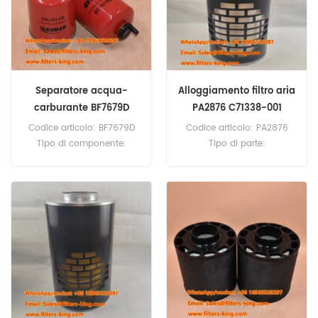
Separatore acqua-
Alloggiamento filtro aria
carburante BF7679D
PA2876 C71338-001
RE61723 per 540G
Codice articolo: BF7679D
Codice articolo: PA2876
Tipo di componente:
Tipo di parte:
Separatore
Alloggiamento filtro aria
acqua/carburante Marca:
Marca: Baldwin
Baldwin Replacement
Replacement Quantità
Quantità minima d'ordine:
minima d'ordine: 20 pezzi
60 pezzi Diametro esterno
3,15 pollici (80 mm)
Lunghezza 6,07 pollici
(154,3 mm) Compatibilità:
John Deere 5080G 540G
548G 548GII 6403 640G
648G 648GIII 6603 740G