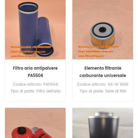
d'ordine:60 pezzi
Compatibilità:Unità filtro
carburante/separatore
d'acqua della serie DAHL
100.
Filtro aria antipolvere
Elemento filtrante
PA5504
carburante universale
66-W 66W
Codice articolo: PA5504
Codice articolo: 66-W 66W
Tipo di parte: Filtro dell'aria
Tipo di parte: Serie di filtri
Marca: Baldwin
carburante Marca: Baldwin
Replacement Quantità
Replacement Quantità
minima d'ordine: 20 pezzi
minima d'ordine: 60 pezzi
Compatibilità: unità filtro
carburante/separatore
acqua serie DAHL 65 e 75.