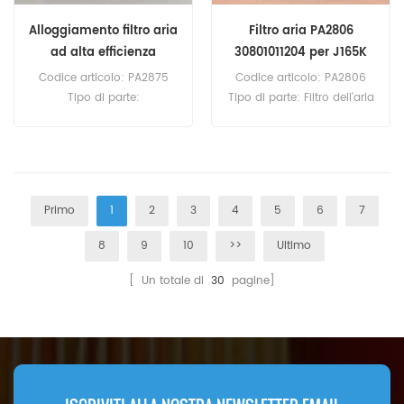
748G.
Alloggiamento filtro aria
Filtro aria PA2806
ad alta efficienza
30801011204 per J165K
PA2875 25177202
Codice articolo: PA2875
Codice articolo: PA2806
Tipo di parte:
Tipo di parte: Filtro dell'aria
Alloggiamento filtro aria
Marca: Baldwin
Marca: Baldwin
Replacement Quantità
Replacement Quantità
minima d'ordine: 20 pezzi
minima d'ordine: 20 pezzi
Primo
1
2
3
4
5
6
7
8
9
10
>>
Ultimo
[ Un totale di
30
pagine]