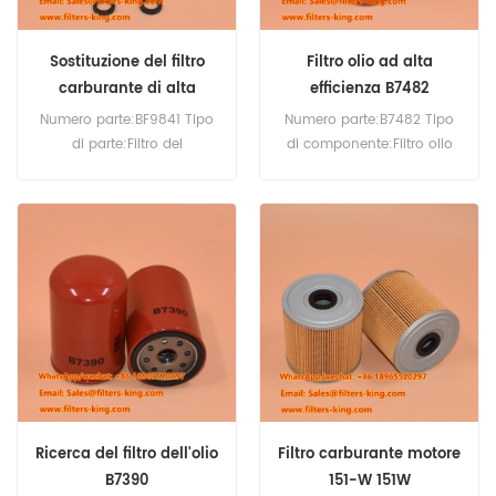
Sostituzione del filtro
Filtro olio ad alta
carburante di alta
efficienza B7482
qualità BF9841
Numero parte:BF9841 Tipo
Numero parte:B7482 Tipo
di parte:Filtro del
di componente:Filtro olio
carburante, avvitabile
lubrificante Marca:Baldwin
Marca:Baldwin sostitutivo
sostitutivo Quantità minima
Quantità minima
d'ordine:60 pezzi
d'ordine:60 pezzi
Ricerca del filtro dell'olio
Filtro carburante motore
B7390
151-W 151W