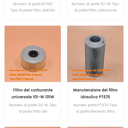
Numero di parte:B7390
Numero di parte:151-W Tipo
Tipo di parte:Filtro dell'olio
di parte:Filtro carburante
Marca:Baldwin sostitutivo
Marca:Sostituzione Baldwin
Quantità minima
MOQ:60 pezzi
d'ordine:60 pezzi
Compatibilità:Unità filtro
carburante/separatore
d'acqua serie DAHL 150.
Filtro del carburante
Manutenzione del filtro
universale 101-W 101W
idraulico PT676
Numero di parte:101-W Tipo
Numero parte:PT676 Tipo
di parte:Filtro del
di parte:Elemento filtro
carburante Marca:Baldwin
idraulico Marca:Baldwin
sostitutivo Quantità minima
Replacement MOQ:60pcs