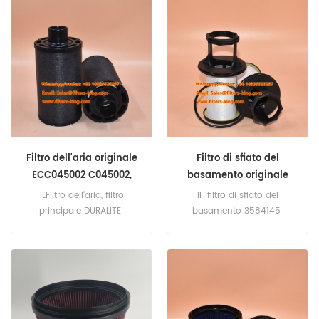
CMP,D11A-D,D11A-DMP,D11A-E.
3582732 Applicazione per
Volvo-Penta D4-180i-B,D4-
210A-A,D4-210i-A,D4-225A-
C,D4-260i-A, D4-300A-
A,D6-280A-B,D6-280i-E,D6-
310D-B,D6-435D-C,D6-
400A-E.
Filtro dell'aria originale
Filtro di sfiato del
ECC045002 C045002,
basamento originale
filtro principale DURALITE
3584145
ILFiltro dell'aria, filtro
Il filtro di sfiato del
principale DURALITE
basamento 3584145
ECC045002 C045002
Riferimento incrociato
Riferimento incrociato
CV50841 RE546466
3I0009 SAC045002
65.01804-7005 LC5001X
SL12912 WGA1122
Applicazione per Atlas
Applicazione per John
Copco,Cummins Power
Deere 626.
Generation,John