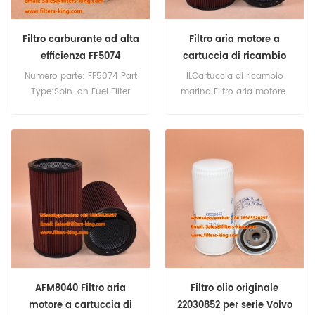
Filtro carburante ad alta
Filtro aria motore a
efficienza FF5074
cartuccia di ricambio
FF5074CS
marino AFM8050
Numero parte: FF5074 Part
ILCartuccia di ricambio
Type:Spin-on Fuel Filter
marina Filtro aria motore
Brand:Fleetguard
AFM8050 Riferimento
Replacement MOQ:60pcs
incrociato 196-8518
HR16707 RE527920
SL83144 Domanda di
motore di bordo marino.
AFM8040 Filtro aria
Filtro olio originale
motore a cartuccia di
22030852 per serie Volvo