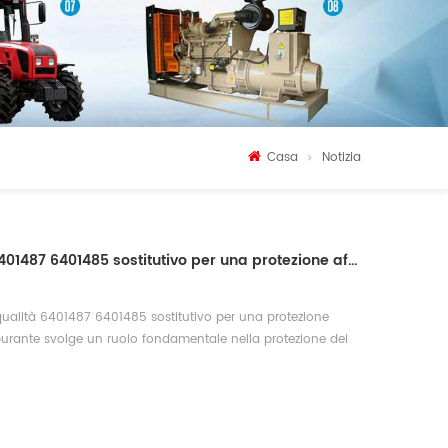
Casa
Notizia
Filtro carburante Perkins 6401487 6401485 sostitutivo per una protezione affidabile del motore
a qualità 6401487 6401485 sostitutivo per una protezione
carburante svolge un ruolo fondamentale nella protezione dei
 polvere, particelle di ruggine e altri contaminanti dal
 il sistema di iniezione. I filtri carburante Perkins 6401487
pplicazioni impegnative su motori diesel, contribuendo a
rante pulito, prestazioni stabili del motore e una lunga