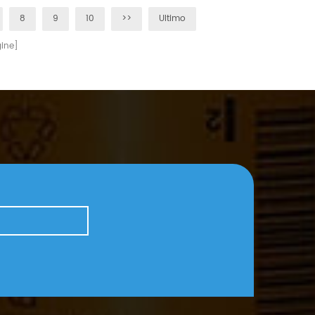
o la riduzione della frequenza delle spedizioni. Questi
il che ci rende il vostro partner affidabile nel settore della
8
9
10
>>
Ultimo
 transito più lunghi e una minore efficienza delle
: +86 18965520297 WhatsApp/Wechat: +86 18144082725
affidano a sistemi di gestione delle scorte just-in-time, tali
ine]
e di approvvigionamento e avere un impatto sui programmi
 aereo merci sta subendo una certa volatilità dei prezzi a
l carburante e della crescente domanda di alternative più
 soggette a ritardi. Di conseguenza, i budget per la logistica
o per le piccole e medie imprese. La nostra azienda si
i ritardi. Elaboreremo e spediremo gli ordini il più
o consegne puntuali ove fattibile. I clienti possono
a o per ulteriori aggiornamenti sulla logistica. Per mitigare
e aziende di diversificare la propria base di fornitori,
e collaborare strettamente con partner logistici affidabili.
nte con i clienti in merito a potenziali ritardi è
ucia. In conclusione, le continue tensioni tra Stati Uniti e
miche logistiche globali. Le aziende che si adattano
nti possono gestire meglio i rischi, controllare i costi e
tena di approvvigionamento in un contesto globale incerto.