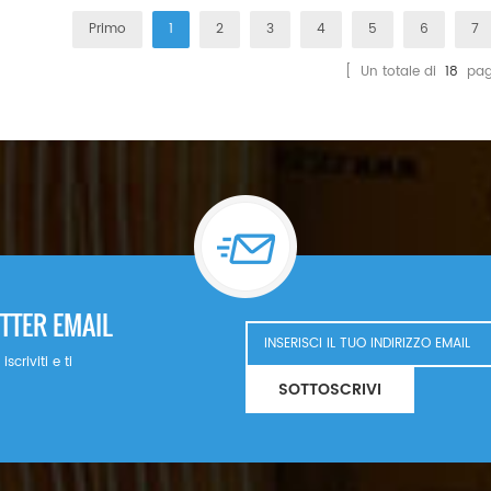
deviazione delle rotte delle navi 
eccellenti delle apparecchiature, 
Primo
1
2
3
4
5
6
7
cambiamenti comportano tempi di
filtrazione. WhatsApp/Wechat
spedizioni. Per le aziende che si 
[ Un totale di
18
pag
Email: Sales@filters-king.com
ritardi possono causare carenz
di produzione. Anche il trasporto
causa dell'aumento dei costi de
rapide alle spedizioni marittime,
sono sotto pressione, soprattutt
impegna a ridurre al minimo quest
rapidamente possibile, garantend
contattarci per qualsiasi domand
queste difficoltà, si consiglia all
pianificare le scorte in anticipo 
TTER EMAIL
Anche una comunicazione traspare
fondamentale per mantenere la fid
criviti e ti
Iran stanno rimodellando le dina
SOTTOSCRIVI
proattivamente a questi cambiame
garantire la resilienza della ca