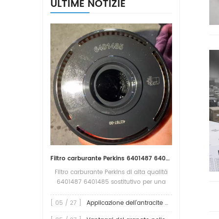
ULTIME NOTIZIE
pezzi
Filtro carburante Perkins 6401487 6401485 sostitutivo per una protezione affidabile del motore
Filtro carburante Perkins di alta qualità
6401487 6401485 sostitutivo per una
protezione affidabile del motore Il filtro
carburante svolge un ruolo
[ 05 / 27 ]
Applicazione dell'antracite nei filtri
fondamentale nella protezione dei