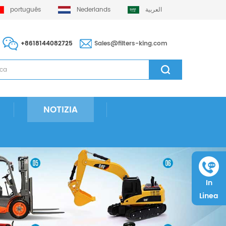
português
Nederlands
العربية
+8618144082725
Sales@filters-king.com
NOTIZIA
In
Linea