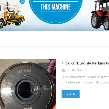
2026-08-03
Filtro carburante Perkins di alt
affidabile del motore Il filtro 
motori diesel, rimuovendo acqua,
carburante prima che raggiungano
VISTA
e 6401485 sono progettati per a
mantenere un'erogazione di carbu