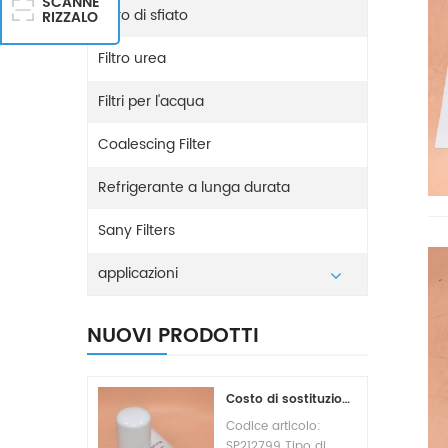
SCANNE
Filtro di sfiato
RIZZALO
Filtro urea
Filtri per l'acqua
Coalescing Filter
Refrigerante a lunga durata
Sany Filters
applicazioni
NUOVI PRODOTTI
Costo di sostituzione del filtro carburante SP212799
Codice articolo:
SP212799 Tipo di