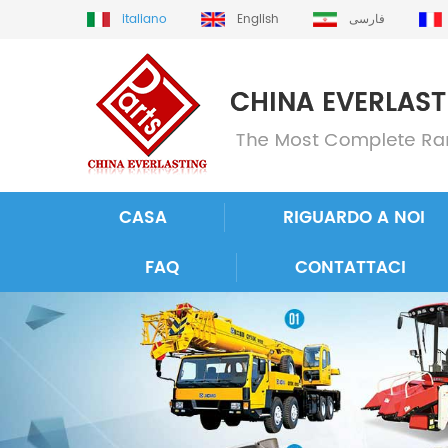
italiano
English
فارسی
CASA
RIGUARDO A NOI
FAQ
CONTATTACI