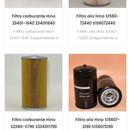
Filtro carburante Hino
Filtro olio Hino S1560-
23401-1640 234011640
72440 S156072440
23401-1810
Il filtro carburante Hino
Il filtro olio Hino S1560-
23401-1640 è equivalente a
72440 è equivalente a
Hino 23401-1810, SAKURA
Baldwin PF7512. Codice:
FC-1305. Numero parte:
S1560-72440, S156072440
23401-1640, 234011640
Nome parte: filtro olio
Nome parte: filtro
Marca: Hino
carburante Marca: Hino
Models:SK460-8, SK480-8
Filtro carburante Hino
Filtro olio Hino S15607-
S2340-11790 S234011790
2190 S156072190