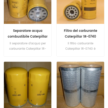
Caterpillar Modelli: LS2800F,
Separatore di acqua
SH280, EX270, EX220
combustibile Marca:
Caterpillar Modelli:
CAT320B, CAT320C,
CAT320D
Separatore acqua
Filtro del carburante
combustibile Caterpillar
Caterpillar 1R-0740
1R-0769 1R0769
1R0740
Il separatore d'acqua per
Il filtro carburante
carburante Caterpillar 1R-
Caterpillar 1R-0740 è
0769 è equivalente a
equivalente a Fleetguard
Caterpillar 326-1642,
FF5245, Baldwin BF970.
Fleetguard FS20051.
Numero di parte: 1R-0740,
Numero di parte: 1R-0769,
1R0740 Nome parte: filtro
1R0769 Nome parte:
carburante Marca:
Separatore di acqua
Caterpillar
combustibile Marca:
Caterpillar