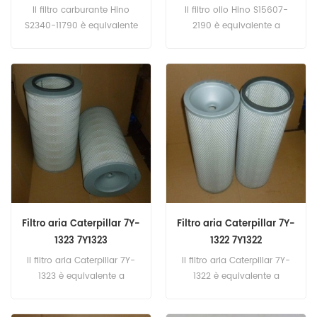
Il filtro carburante Hino
Il filtro olio Hino S15607-
S2340-11790 è equivalente
2190 è equivalente a
a Baldwin PF9889. Codice:
Fleetguard LF16110, Hino
S2340-11790, S234011790
156072190,15613E0030,1560
Nome parte: filtro
7-2190. Codice: S15607-
carburante Marca: Hino
2190, S156072190 Nome
parte: filtro olio Marca: Hino
Filtro aria Caterpillar 7Y-
Filtro aria Caterpillar 7Y-
1323 7Y1323
1322 7Y1322
Il filtro aria Caterpillar 7Y-
Il filtro aria Caterpillar 7Y-
1323 è equivalente a
1322 è equivalente a
Fleetguard AF975M, Baldwin
Fleetguard AF976, Baldwin
LL2582, Donaldson
PA2583, Donaldson