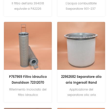
P530628 CA7726
2656F087
Il filtro dell'aria 394018
L'acqua combustibile
LG394018 LAF1918
equivale a PA2226
Sseparatore 901-237
P530628 CA7726 LG394018
2656F087.Elemento di
LAF1918 Applicazione per
ricambio 10000-17464
motori Briggs & Stratton;
Cub Cadet, John Deere,
Simplicity, Toro Lawn &
Garden Tractors.
P767969 Filtro idraulico
22962682 Separatore olio
Donaldson 72312070
aria Ingersoll Rand
F916100490010 581/18098
OS5105 SAO58210
Riferimento incrociato del
Applicazione del
HF35483 PT9530
filtro idraulico
separatore olio aria
P767969 72312070
22962682 OS5105
F916100490010 581/18098
SAO58210 per il