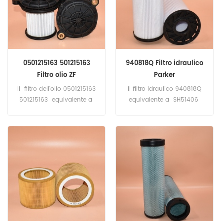
Liebherr LTC 1055-3.1, LTM
1025, LTM 1035,LTM 1040-
1,LTM 1050-3.1,LTM 1300-6.2
.
0501215163 501215163
940818Q Filtro idraulico
Filtro olio ZF
Parker
Il filtro dell'olio 0501215163
Il filtro idraulico 940818Q
501215163 equivalente a
equivalente a SH51406
A0002611285 21324327
HY90941 P6650532
42563106 7421324327
Applicazione per TEREX TFC
Applicazione per
45 LX HC SIDER,TFC 45 LX
apparecchiature DAF, Ford,
HC SIDER.
Irizar, Iveco, MAN, ZF.