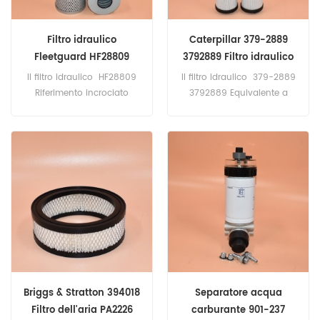
Filtro idraulico
Caterpillar 379-2889
Fleetguard HF28809
3792889 Filtro idraulico
V3093308 PT9161
939782Q 3907929M91
Il filtro idraulico HF28809
Il filtro idraulico 379-2889
P765308 5074200061
40504412 P581464
Riferimento incrociato
3792889 Equivalente a
HY10263
PT9503-MPG
V3093308 PT9161 P765308
939782Q 3907929M91
5074200061 HY10263
40504412 P581464
Applicazione per
PT9503-MPG Applicazione
attrezzature Bobcat,
per escavatori Caterpillar e
Komatsu, Krone, Terex.
Terex.
Briggs & Stratton 394018
Separatore acqua
Filtro dell'aria PA2226
carburante 901-237