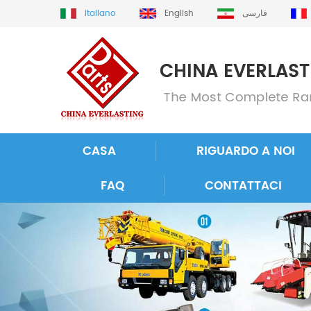
italiano
English
فارسی
CASA
RIGUARDO A NOI
FAQ
CONTATTACI