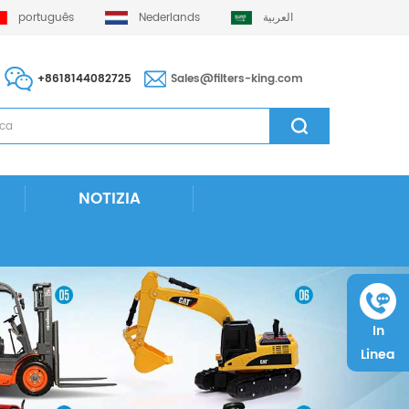
português
Nederlands
العربية
+8618144082725
Sales@filters-king.com
NOTIZIA
In
Linea