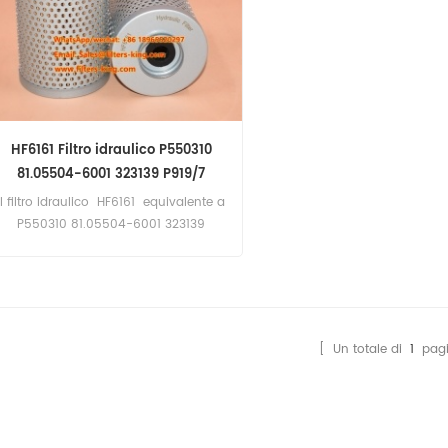
HF6161 Filtro idraulico P550310
81.05504-6001 323139 P919/7
Il filtro idraulico HF6161 equivalente a
P550310 81.05504-6001 323139
P919/7 Applicazione per autobus
Iveco, Kassbohrer, MAN, Mercedes-
Benz; DAF, Iveco, MAN, Mercedes-Benz,
RVI, Volvo Trucks.
[ Un totale di
1
pagi