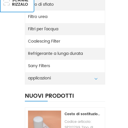
SCANNE
Filtro di sfiato
RIZZALO
Filtro urea
Filtri per l'acqua
Coalescing Filter
Refrigerante a lunga durata
Sany Filters
applicazioni
NUOVI PRODOTTI
Costo di sostituzione del filtro carburante SP212799
Codice articolo:
SP212799 Tipo di