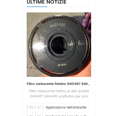
ULTIME NOTIZIE
pezzi
Filtro carburante Perkins 6401487 6401485 sostitutivo per una protezione affidabile del motore
Filtro carburante Perkins di alta qualità
6401487 6401485 sostitutivo per una
protezione affidabile del motore Il filtro
carburante svolge un ruolo
[ 05 / 27 ]
Applicazione dell'antracite nei filtri
fondamentale nella protezione dei