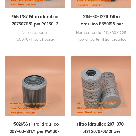
P550787 Filtro idraulico
21N-60-12211 Filtro
2076071181 per PC160-7
idraulico P550615 per
PC1100-6
Numero parte:
Numero parte: 21N-60-12211
P550787Tipo di parte:
Tipo di parte: filtro idraulico
elemento filtrante
Marca: ricambio Komatsu
idraulicoMarca: Donaldson
Quantità minima: 60 pezzi
ReplacementQuantità
21N-60-12211 Filtro idraulico
minima: 60 pezziP550787
Riferimento incrociato
Filtro idraulico Riferimento
P550615 Utilizzare per
incrociato 2076071181
Komatsu PC1250-8R
Utilizzare per Komatsu
PC1250-11R PC1100-6
D155AX-6 HM300-3
D61EX12 D61PX12.
HM400-3 HM400-3R
PC160-7 PC160-7KLC
PC180-7LC PC180-8LC
PC210-10LCI.
P502656 Filtro idraulico
Filtro idraulico 207-970-
20Y-60-31171 per PW160-
5121 2079705121 per