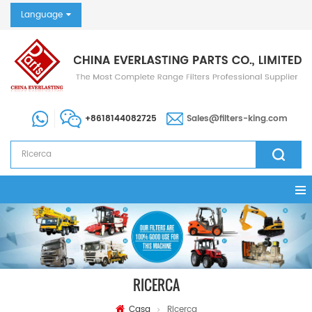
Language
+8618144082725
Sales@filters-king.com
RICERCA
Casa
Ricerca