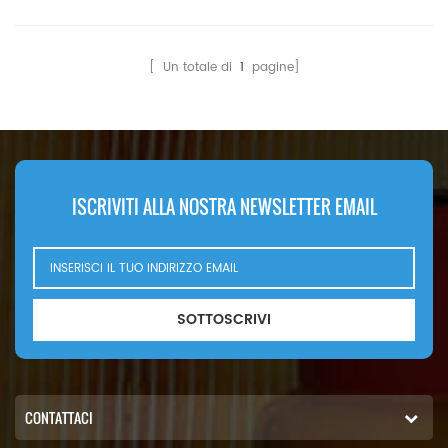
minima d'ordine: 60 pezzi
07063-01100 Filtro idraulico
di riferimento incrociato
[ Un totale di
1
pagine]
P557380 HF6101 Utilizzabile
per Komatsu D155 D50A
D50P D50PL PC100 PC100-1
PC100-2 PC100-3 PC150LC
PC160 PC1600-1 PW170-6
WA180-3 WA300-1.
ISCRIVITI ALLA NOSTRA NEWSLETTER EMAIL
SOTTOSCRIVI
CONTATTACI