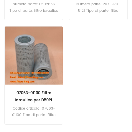
8
PC340-6
Numero parte: P502656
Numero parte: 207-970-
Tipo di parte: filtro idraulico
5121 Tipo di parte: filtro
Marca: Donaldson
idraulico Marca:Komatsu
Replacement Quantità
Replacement Quantità
minima: 60 pezzi P502656
minima: 60 pezzi Filtro
Riferimento incrociato filtro
idraulico 207-970-5121
idraulico 20Y-60-31171
Riferimento incrociato
Utilizzare per Komatsu
P958792 Utilizzare per
PW160-8 PW180-10
Komatsu PC340-6 PC340-
PW220-7K WA320-8
7LC PC340-7NLC PC360-
WA430-6 WA450-6
10LC/NLC.
WA470-6 WA470-7
WA480-6.
07063-01100 Filtro
idraulico per D50PL
Codice articolo: 07063-
01100 Tipo di parte: Filtro
idraulico Marca: Komatsu
Replacement Quantità