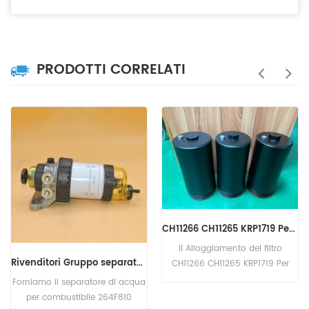
PRODOTTI CORRELATI
CH11266 CH11265 KRP1719 Per alloggiamento filtro Perkins
Il Alloggiamento del filtro
Rivenditori Gruppo separatore dell'acqua combustibile Perkins 2656F810
CH11266 CH11265 KRP1719 Per
Perkins CH10929 CH10930
Forniamo il separatore di acqua
CH10931.
per combustibile 264F810