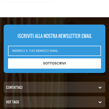
Perkins di alta qualità, il
2656F810 può essere utilizzato
su attrezzature Perkins. il nostro
materiale di assemblaggio
separatore di acqua
combustibile e la tecnologia è la
stessa di genuino. Il nostro
ISCRIVITI ALLA NOSTRA NEWSLETTER EMAIL
gruppo separatore di acqua
combustibile è stato venduto in
Africa, Europa, Medio Oriente,
Stati Uniti dal 2009.
SOTTOSCRIVI
CONTATTACI
HOT TAGS