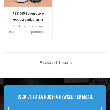
P551010 Separatore
acqua carburante
avvitabile
Applicazione spin-on
P551010 del separatore di
acqua combustibile per
apparecchiature Atlas
Copco, Caterpillar, Epiroc.
[ Un totale di
1
pagine]
ISCRIVITI ALLA NOSTRA NEWSLETTER EMAIL