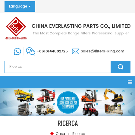
Language
+8618144082725
Sales@filters-king.com
RICERCA
Casa
Ricerca