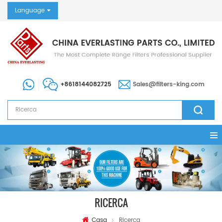
Language
+8618144082725
Sales@filters-king.com
RICERCA
Casa
Ricerca