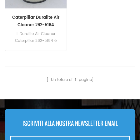
Caterpillar Duralite Air
Cleaner 262-5194
2625194
Il Duralite Air Cleaner
Caterpillar 262-5194 è
equivalente a Donaldson
ECB105012. Numero parte:
262-5194, 2625194 Nome
parte: Duralite Air Cleaner
Marca: Caterpillar
[ Un totale di
1
pagine]
ISCRIVITI ALLA NOSTRA NEWSLETTER EMAIL