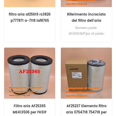
filtro aria af25619 rs3826
Riferimento incrociato
p777871 a-7118 laf8765
del filtro dell'aria
AF26163M AF26472M
Numero parte:
AF26163MTipo di parte:
filtro dell'ariaMarca:
Sostituzione
FleetguardQuantità
minima: 20 pezzi
Filtro aria AF25365
AF25237 Elemento filtro
ME413506 per FK61F
aria 0754718 754718 per