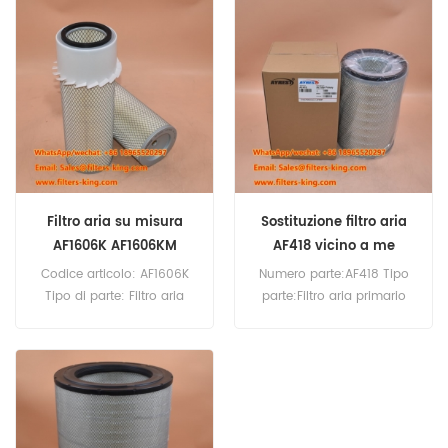
AF25121 Air Filter Cross
Replacement Quantità
Reference 11212779 Use For
minima d'ordine: 20 pezzi
Liebherr L550 L556.
Filtro aria su misura
Sostituzione filtro aria
AF1606K AF1606KM
AF418 vicino a me
Codice articolo: AF1606K
Numero parte:AF418 Tipo
Tipo di parte: Filtro aria
parte:Filtro aria primario
primario Marca: Fleetguard
Marca:Fleetguard
Replacement Quantità
Replacement MOQ:20pcs
minima d'ordine: 20 pezzi
Compatibilità:Allis
Compatibilità: Bobcat,
Chalmers, Case, Caterpillar,
Case, Ditch Witch, Gehl,
Daewoo, Doosan, Drott,
Grove, JC Bamford,
Fiat-Allis, Grove, Hitachi, J.C.