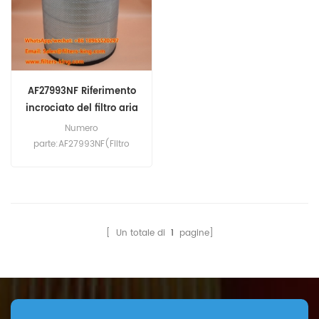
Mustang, New Holland,
Bamford, Massey Ferguson,
Vermeer, Vibromax
New Holland, Volvo
Equipment; compressori
Equipment; Foden, Ford
Ingersoll-Rand.
Europe, Iveco, Leyland, R.V.I.
Buses, Trucks.
AF27993NF Riferimento
incrociato del filtro aria
Numero
parte:AF27993NF(Filtro
dell'aria primario utilizzato
con AF27994) Tipo di
parte:Elemento filtro
dell'aria Marca:Sostituzione
Fleetguard Quantità
[ Un totale di
1
pagine]
minima d'ordine:20 pezzi