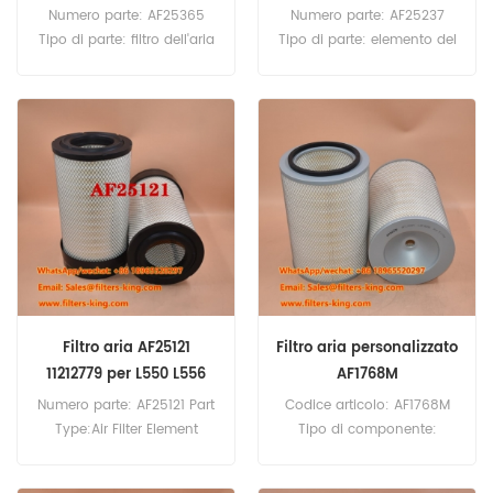
65.180 ATI
Numero parte: AF25365
Numero parte: AF25237
Tipo di parte: filtro dell'aria
Tipo di parte: elemento del
Marca: Fleetguard
filtro dell'aria Marca:
Replacement Quantità
Fleetguard Replacement
minima: 20 pezzi AF25365
Quantità minima: 20 pezzi
Riferimento incrociato filtro
AF25237 Riferimento
aria ME413506 Utilizzare per
incrociato elemento filtro
Mitsubishi FK61F FK61FH
aria 0754718 Utilizzare per
FK61FK FK61FL FM260 FM330
DAF 65.180 ATI,65.210
FM617 FM618 FM618HA
ATI,65.240 ATI,75.240
FM618LA FM618MA FM61F.
ATI,75.270 ATI,75.300
ATI,85.300 ATI,85.330
ATI,85.360 ATI,85 CF 340,85
CF 380,85 CF 430.
Filtro aria AF25121
Filtro aria personalizzato
11212779 per L550 L556
AF1768M
Numero parte: AF25121 Part
Codice articolo: AF1768M
Type:Air Filter Element
Tipo di componente:
Brand:Fleetguard
Elemento filtrante dell'aria
Replacement MOQ:20pcs
Marca: Fleetguard