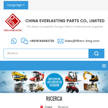
Language
+8618144082725
Sales@filters-king.com
RICERCA
Casa
Ricerca